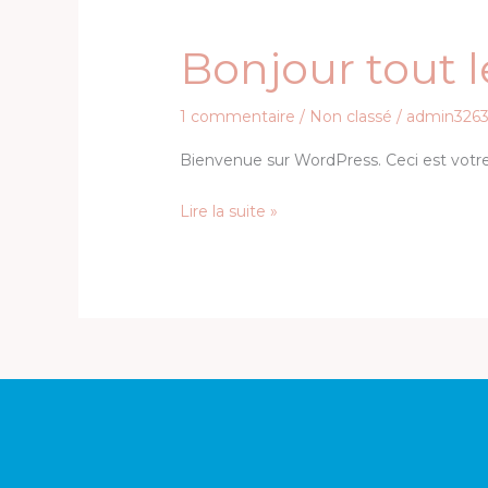
Bonjour tout 
1 commentaire
/
Non classé
/
admin326
Bienvenue sur WordPress. Ceci est votre 
Bonjour
Lire la suite »
tout
le
monde !